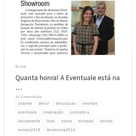
Quanta honra! A Eventuale está na Pauta Econômica! Obrigada Desiré
e Andrea!!!
@pautaeconomica #juizdefora #eventuale
#eventos #tendencia2019 #love #charme #decor #decoração #noiva
#inspiração #noivado #noivas #noivas2019 #lancamento Source
BLOG
Quanta honra! A Eventuale está na
…
10 Comentários
charme
decor
decoracao
eventos
eventuale
inspiração
juizdefora
lancamento
love
noiva
noivado
noivas
noivas2019
tendencia2019