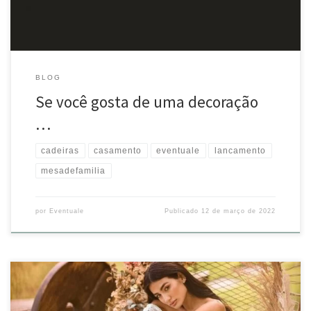
BLOG
Se você gosta de uma decoração
…
cadeiras
casamento
eventuale
lancamento
mesadefamilia
por
Eventuale
Publicado
12 de março de 2022