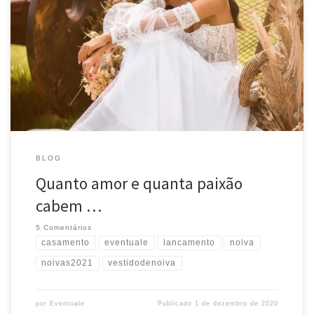
Quanto amor e quanta paixão cabem nestas fotos feitas para o
lançamento do ecommerce do @atelierbemcasada ! Parabéns
@larissacrivellari e @tatianelucenavalle pelo bom gosto! Muito bom
fazermos parte deste timaço!!! Obrigada pela oportunidade !!!
Sucesso!!!
#noiva #noivas2021 #lancamento #vestidodenoiva
#casamento #eventuale Source
BLOG
Quanto amor e quanta paixão
cabem …
5 Comentários
casamento
eventuale
lancamento
noiva
noivas2021
vestidodenoiva
por
Eventuale
Publicado
1 de dezembro de 2020