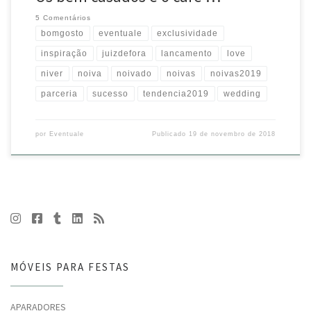
5 Comentários
bomgosto
eventuale
exclusividade
inspiração
juizdefora
lancamento
love
niver
noiva
noivado
noivas
noivas2019
parceria
sucesso
tendencia2019
wedding
por
Eventuale
Publicado
19 de novembro de 2018
MÓVEIS PARA FESTAS
APARADORES