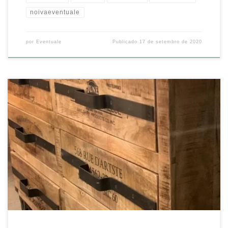
noivaeventuale
por
Eventuale
Publicado
17 de setembro de 2020
É tendência? Então, tem na Eventuale! Madeira e ferro estão com
tudo e aparecem em mesas, estantes, cadeiras, aparadores e
cômodas, valorizando os ambientes. Essa peça exclusiva veio de
Garmisch, uma cidade da Alemanha que bate um bolão em
decoração de eventos! Por aqui, a gente está morrendo de amores
[…]