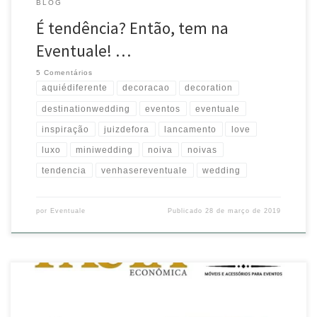
BLOG
É tendência? Então, tem na
Eventuale! …
5 Comentários
aquiédiferente
decoracao
decoration
destinationwedding
eventos
eventuale
inspiração
juizdefora
lancamento
love
luxo
miniwedding
noiva
noivas
tendencia
venhasereventuale
wedding
por
Eventuale
Publicado
28 de março de 2019