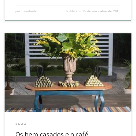
por
Eventuale
Publicado
25 de novembro de 2018
Os bem casados e o café merecem um espaço diferenciado! Eles
sempre “iniciam” e “encerram” a festa, dando um charme a mais à
decoração. A @topfashioneventos encantou geral usando as mesas
ovais Eventuale. Fala sério, é ou não é para ficar apaixonado?
. Mais detalhes no blog https://eventuale.com.br . […]
BLOG
Os bem casados e o café …