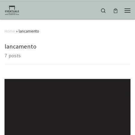
Skip to content
Search
Men
Home
»
lancamento
lancamento
7 posts
Se você gosta de uma decoração colorida, vai se encantar por este
projeto do @espacodelacruz
Uma festa linda, moderna e
aconchegante, com lançamento das nossas cadeiras Napoleão!
EXCLUSIVIDADE EVENTUALE
#cadeiras #lancamento
#mesadefamilia #casamento #eventuale