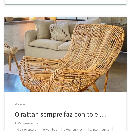
O rattan sempre faz bonito e deixa sua decoração mais
aconchegante!
#eventuale #noivaeventuale #eventos
#decoracao #lancamento Source
BLOG
O rattan sempre faz bonito e …
2 Comentários
decoracao
eventos
eventuale
lancamento