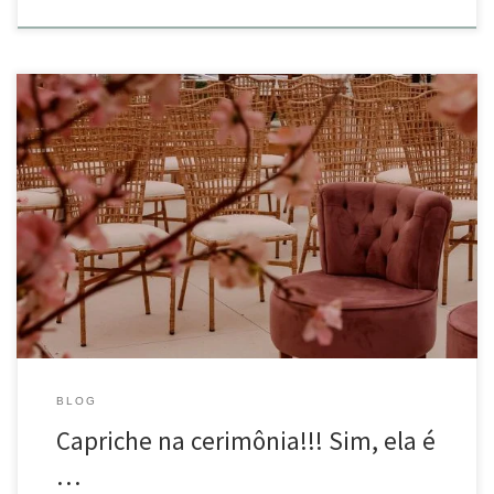
Capriche na cerimônia!!! Sim, ela é muito importante! Aliás, na minha
opinião, é o ponto alto do casamento… É neste momento que vocês
são o centro das atenções! É na cerimônia que vocês se transformam
em marido e mulher! Pense em todos os detalhes para deixá-la bem
bonita! Cadeiras, lugares […]
BLOG
Capriche na cerimônia!!! Sim, ela é
…