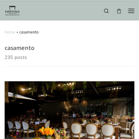
Skip to content
Search
Men
Home
»
casamento
casamento
235 posts
{ Decor & detalhes } Casamento Gabriela & Pedro Local
@bosqueeventos Cerimonial @topfashioneventos Mobiliário
@eventuale.com.br Fotografia @brunomattosfotografia
@claudiaabreufoto #brunomattosfotografia #casamento #casarjf
#casamentojf #bosqueventos