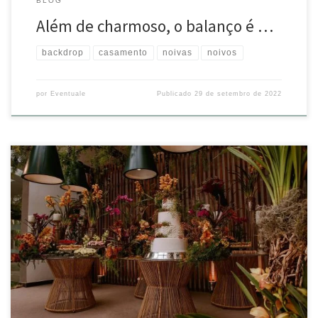
BLOG
Além de charmoso, o balanço é …
backdrop
casamento
noivas
noivos
por
Eventuale
Publicado
29 de setembro de 2022
Difícil escolher uma só! As mesas Brisa ficaram IN-CRI-VEIS!!!
Quer
uma dica para definir sua mesa de bolo e doces? Invista em peças
atemporais, que enriqueçam o projeto de decoração! O rattan é um
exemplo de material que está sempre em alta! Leve, elegante e
charmoso, pode ser combinado […]