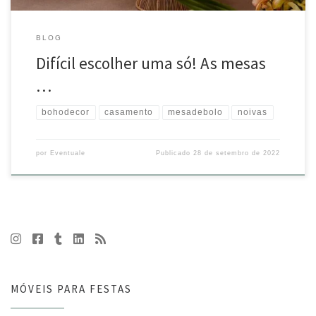
BLOG
Difícil escolher uma só! As mesas
…
bohodecor
casamento
mesadebolo
noivas
por
Eventuale
Publicado
28 de setembro de 2022
MÓVEIS PARA FESTAS