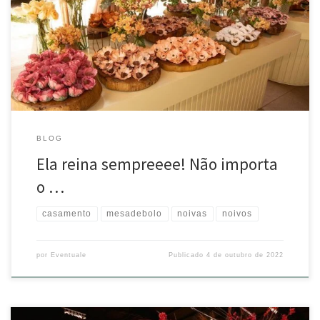
maior destaque da festa!
@bemditocerimonial
@maximilly_araujo_fotografo @silvanafelutidecoracoes
@bosqueeventos #mesadebolo #casamento #noivas #noivos
BLOG
Ela reina sempreeee! Não importa
o …
casamento
mesadebolo
noivas
noivos
por
Eventuale
Publicado
4 de outubro de 2022