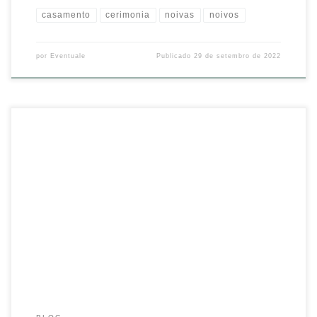
casamento
cerimonia
noivas
noivos
por
Eventuale
Publicado
29 de setembro de 2022
Além de charmoso, o balanço é uma peça coringa que pode ser
usada de diversas formas! No lounge, complementando a mesa
principal ou a de café, sozinho como backdrop… Em qualquer
cantinho do salão, ele fica bonito e super funcional!
#casamento
#noivos #noivas #backdrop