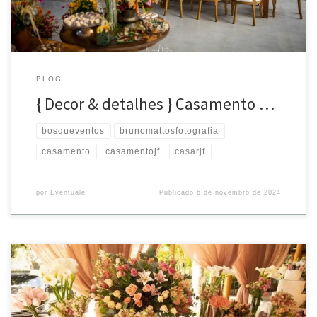
BLOG
{ Decor & detalhes } Casamento …
bosqueventos
brunomattosfotografia
casamento
casamentojf
casarjf
por
Eventuale
Publicado
6 de novembro de 2024
Ela reina sempreeee! Não importa o estilo, a mesa de bolo e doces é o