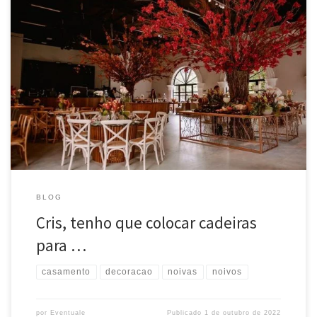
Cris, tenho que colocar cadeiras para todos os convidados? Essa é a
pergunta que mais recebo no dia a dia! E a resposta é não!
Você
precisa ter acomodação para todos que estarão na festa! Aí entram
lounges, bistrôs, família… Tudo isso conta como assento! E seu
evento fica […]
BLOG
Cris, tenho que colocar cadeiras
para …
casamento
decoracao
noivas
noivos
por
Eventuale
Publicado
1 de outubro de 2022