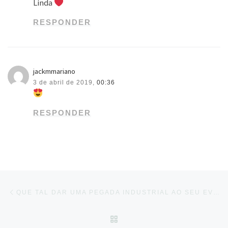
Linda
RESPONDER
jackmmariano
3 de abril de 2019,
00:36
RESPONDER
Navegação do post
Previous post
QUE TAL DAR UMA PEGADA INDUSTRIAL AO SEU EVENTO? AS CADEIRAS TOLIX ESTÃO SUPER E…
BACK TO POST LIST