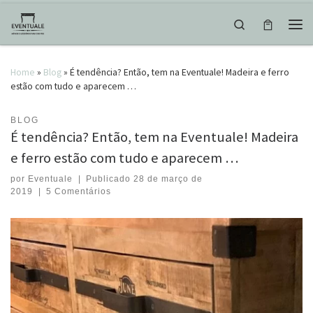
Skip to content
Search
Men
Home
»
Blog
»
É tendência? Então, tem na Eventuale! Madeira e ferro
estão com tudo e aparecem …
BLOG
É tendência? Então, tem na Eventuale! Madeira
e ferro estão com tudo e aparecem …
por
Eventuale
|
Publicado
28 de março de
2019
|
5 Comentários