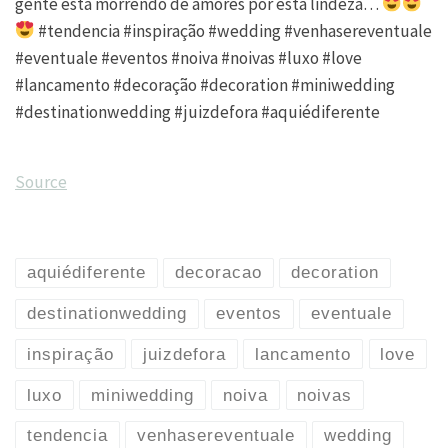
gente está morrendo de amores por esta lindeza…
#tendencia #inspiração #wedding #venhasereventuale
#eventuale #eventos #noiva #noivas #luxo #love
#lancamento #decoração #decoration #miniwedding
#destinationwedding #juizdefora #aquiédiferente
Source
aquiédiferente
decoracao
decoration
destinationwedding
eventos
eventuale
inspiração
juizdefora
lancamento
love
luxo
miniwedding
noiva
noivas
tendencia
venhasereventuale
wedding