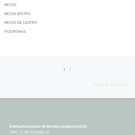
MESAS
MESAS BISTRO
MESAS DE CENTRO
POLTRONAS
Posts navigation
1
2
Ol
OLDER POSTS
Eventuale Locacao de Moveis e Acessorios LTDA
CNPJ: 31.401.614/0001-09