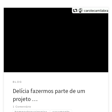
Delícia fazermos parte de um projeto tão lindo! Parabéns
@carolecamilabraga e obrigada pela oportunidade e pela
confiança!!! Ficou demais!!!
#casamento #casamentonocampo
#love #decor #decoração #eventos #eventuale #noiva #noivas
#tendencia #inspiração #bomgostoqueinspira #parcerias Vídeo top
@hawafilms
Source
BLOG
Delícia fazermos parte de um
projeto …
1 Comentário