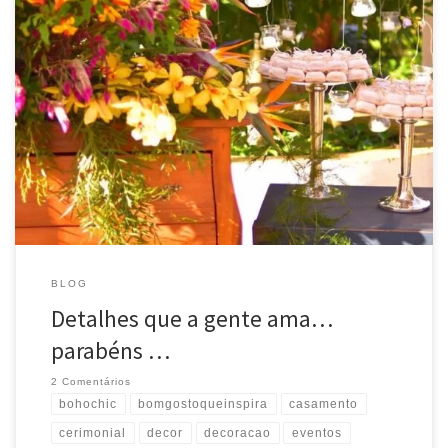
Detalhes que a gente ama… parabéns @carolecamilabraga
Foto linda de @isabelesalvi e flores @toninhoaleixodecorador
@nestlearteemontagens
#casamento #cerimonial #decor
#decoração #love #inspiração #tendencia #noiva #noivas #juizdefora
#bohochic #eventos #eventuale #parcerias #bomgostoqueinspira
Source
BLOG
Detalhes que a gente ama…
parabéns …
2 Comentários
bohochic
bomgostoqueinspira
casamento
cerimonial
decor
decoracao
eventos