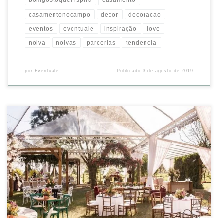
bomgostoqueinspira
casamento
casamentonocampo
decor
decoracao
eventos
eventuale
inspiração
love
noiva
noivas
parcerias
tendencia
por
Eventuale
Publicado
3 de agosto de 2019
Um #tbt fresquinho porque a gente ainda está morrendo de amores
por essa decoração incrível de @carolecamilabraga
#decor
#decoração #casamento #casamentonocampo #noiva #noivas #love
#tendencia #inspiração #parcerias #juizdefora #cerimonial #love
#bomgostoqueinspira #eventos #eventuale Source