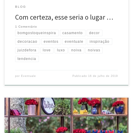
BLOG
Com certeza, esse seria o lugar …
1 Comentário
bomgostoqueinspira
casamento
decor
decoracao
eventos
eventuale
inspiração
juizdefora
love
luxo
noiva
noivas
tendencia
por
Eventuale
Publicado
16 de julho de 2019
As estantes são um coringa na decoração! Integram os ambientes,
enfeitam e ficam ótimas para guardar as lembrancinhas… Essa linda
aí fez parte do projeto mara de @espacodelacruz para uma festa