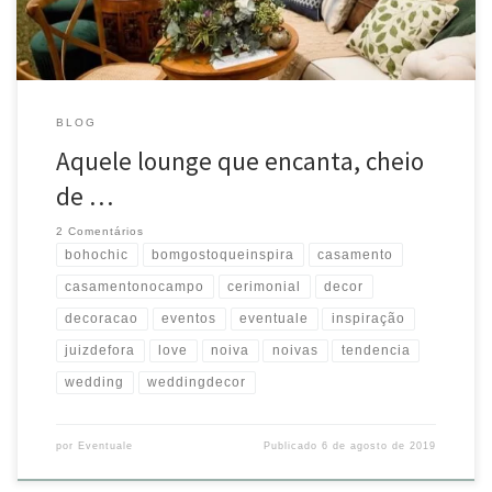
BLOG
Aquele lounge que encanta, cheio
de …
2 Comentários
bohochic
bomgostoqueinspira
casamento
casamentonocampo
cerimonial
decor
decoracao
eventos
eventuale
inspiração
juizdefora
love
noiva
noivas
tendencia
wedding
weddingdecor
por
Eventuale
Publicado
6 de agosto de 2019