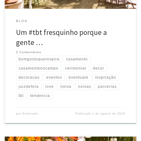
BLOG
Um #tbt fresquinho porque a
gente …
2 Comentários
bomgostoqueinspira
casamento
casamentonocampo
cerimonial
decor
decoracao
eventos
eventuale
inspiração
juizdefora
love
noiva
noivas
parcerias
tbt
tendencia
por
Eventuale
Publicado
1 de agosto de 2019