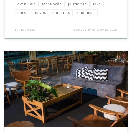
eventuale
inspiração
juizdefora
love
noiva
noivas
parcerias
tendencia
por
Eventuale
Publicado
29 de julho de 2019
Com certeza, esse seria o lugar que eu escolheria para curtir a festa!
Os lounges sempre são um diferencial na decoração, trazendo
charme e aconchego…
#decor #decoração #love #eventos
#eventuale #bomgostoqueinspira #tendencia #inspiração #casamento
#noiva #noivas #juizdefora #luxo @larissacrivellari @fatimabuffet
@ericmachadofotografia @samirbomtempo
@toninhoaleixodecorador Source