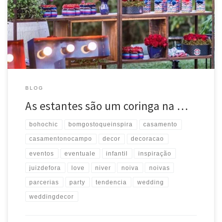
infantil! Ficou demais, né?
#tendencia #inspiração #parcerias
#decor #decoração #love #niver #infantil #bohochic
#bomgostoqueinspira #eventos #juizdefora #wedding #weddingdecor
[…]
BLOG
As estantes são um coringa na …
bohochic
bomgostoqueinspira
casamento
casamentonocampo
decor
decoracao
eventos
eventuale
infantil
inspiração
juizdefora
love
niver
noiva
noivas
parcerias
party
tendencia
wedding
weddingdecor