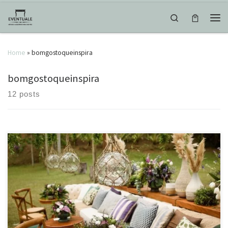
Skip to content
Search
Men
Home
»
bomgostoqueinspira
bomgostoqueinspira
12 posts
Aquele lounge que encanta, cheio de detalhes e com muuuuito amor!
Projeto @espacodelacruz e foto linda @estudiomegazap
#casamento #decor #decoração #noiva #noivas
#casamentonocampo #bohochic #bomgostoqueinspira #tendencia
#inspiração #love #wedding #weddingdecor #cerimonial #juizdefora
#eventos #eventuale Source