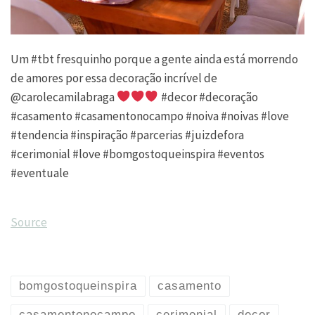
Um #tbt fresquinho porque a gente ainda está morrendo
de amores por essa decoração incrível de
@carolecamilabraga
#decor #decoração
#casamento #casamentonocampo #noiva #noivas #love
#tendencia #inspiração #parcerias #juizdefora
#cerimonial #love #bomgostoqueinspira #eventos
#eventuale
Source
bomgostoqueinspira
casamento
casamentonocampo
cerimonial
decor