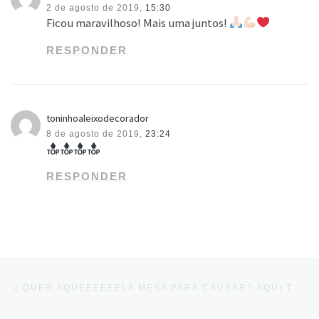
2 de agosto de 2019,
15:30
Ficou maravilhoso! Mais uma juntos!
RESPONDER
toninhoaleixodecorador
8 de agosto de 2019,
23:24
RESPONDER
Navegação do post
Previous post
QUER AQUEEEEEELA MESA PARA CAUSAR? AQUI TEMOS MODELOS EXCLUSIVOS, QUE VÃO DEIXAR…