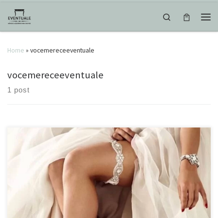
Skip to content
Search
Men
Home
»
vocemereceeventuale
vocemereceeventuale
1 post
Faz parte da tradição do casamento a noiva usar na perna uma liga
branca que simboliza a pureza ou branca com azul que simboliza a
pureza e a fidelidade. O noivo também pode atirar a liga da noiva
para os homens solteiros, assim como a noiva faz com o bouquet.
[…]