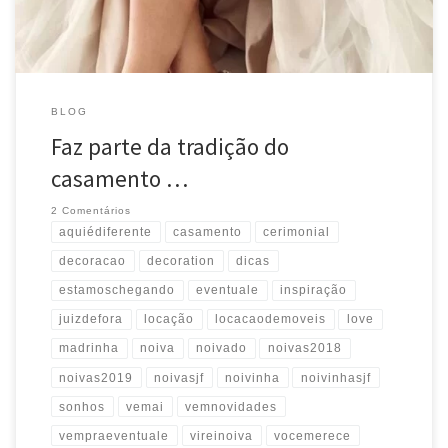
BLOG
Faz parte da tradição do
casamento …
2 Comentários
aquiédiferente
casamento
cerimonial
decoracao
decoration
dicas
estamoschegando
eventuale
inspiração
juizdefora
locação
locacaodemoveis
love
madrinha
noiva
noivado
noivas2018
noivas2019
noivasjf
noivinha
noivinhasjf
sonhos
vemai
vemnovidades
vempraeventuale
vireinoiva
vocemerece