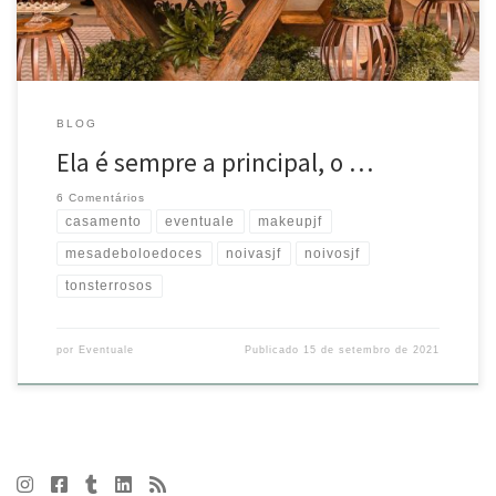
BLOG
Ela é sempre a principal, o …
6 Comentários
casamento
eventuale
makeupjf
mesadeboloedoces
noivasjf
noivosjf
tonsterrosos
por
Eventuale
Publicado
15 de setembro de 2021