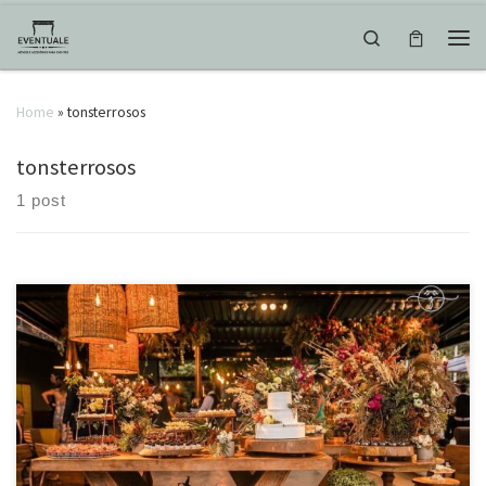
Skip to content
Search
Men
Home
»
tonsterrosos
tonsterrosos
1 post
Ela é sempre a principal, o destaque, o ponto mais fotografado da
festa! E essa roubou meu coração! Cheia de detalhes, simetria e com
uma decoração em tons terrosos linda!!! @thaisgerhardt_
@toninhoaleixodecorador @bosqueeventos @deliciasdalilijf
@sl_eventos @gajamemorias #eventuale #mesadeboloedoces
#tonsterrosos #casamento #noivasjf #noivosjf #makeupjf