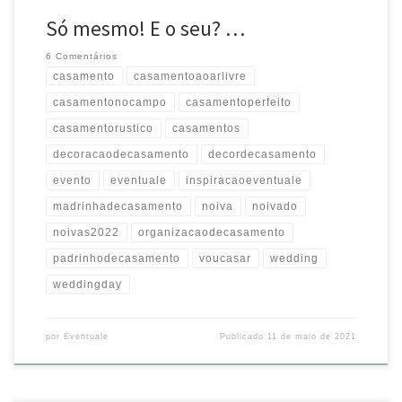
Só mesmo! E o seu? …
6 Comentários
casamento
casamentoaoarlivre
casamentonocampo
casamentoperfeito
casamentorustico
casamentos
decoracaodecasamento
decordecasamento
evento
eventuale
inspiracaoeventuale
madrinhadecasamento
noiva
noivado
noivas2022
organizacaodecasamento
padrinhodecasamento
voucasar
wedding
weddingday
por
Eventuale
Publicado
11 de maio de 2021