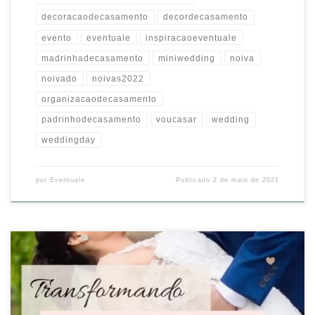
decoracaodecasamento
decordecasamento
evento
eventuale
inspiracaoeventuale
madrinhadecasamento
miniwedding
noiva
noivado
noivas2022
organizacaodecasamento
padrinhodecasamento
voucasar
wedding
weddingday
por
Eventuale
Publicado
2 de maio de 2021
Parece que estamos no caminho certo…
. . #eventuale
#inspiracaoeventuale #casamento #casamentorustico #casamentos
#casamentonocampo #casamentoaoarlivre #casamentoperfeito