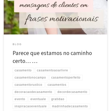
#evento #noiva #noivado #noivas2022 #wedding #weddingday
#voucasar #organizacaodecasamento #decoracaodecasamento
#decordecasamento #madrinhadecasamento #padrinhodecasamento
#gratidao Source
BLOG
Parece que estamos no caminho
certo… …
casamento
casamentoaoarlivre
casamentonocampo
casamentoperfeito
casamentorustico
casamentos
decoracaodecasamento
decordecasamento
evento
eventuale
gratidao
inspiracaoeventuale
madrinhadecasamento