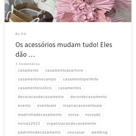
BLOG
Os acessórios mudam tudo! Eles
dão …
3 Comentários
casamento
casamentoaoarlivre
casamentonocampo
casamentoperfeito
casamentorustico
casamentos
decoracaodecasamento
decordecasamento
evento
eventuale
inspiracaoeventuale
madrinhadecasamento
noiva
noivado
noivas2022
organizacaodecasamento
padrinhodecasamento
voucasar
wedding