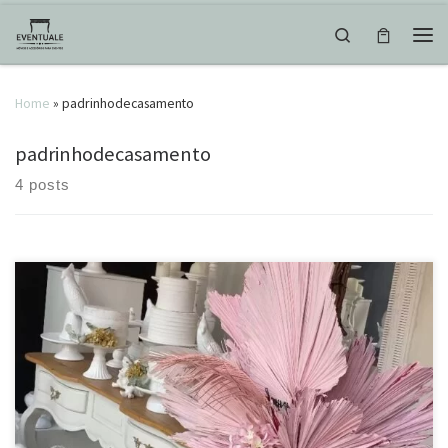
Skip to content
Search
Men
Home
»
padrinhodecasamento
padrinhodecasamento
4 posts
Os acessórios mudam tudo! Eles dão um toque a mais na
decoração, deixando os ambientes mais aconchegantes e em
sintonia com o projeto. Tapetes, mantas, almofadas, seat gardens,
castiçais, porta retratos e uma infinidade de objetos podem ser
usados para personalizar a festa. E você pode usar peças da […]