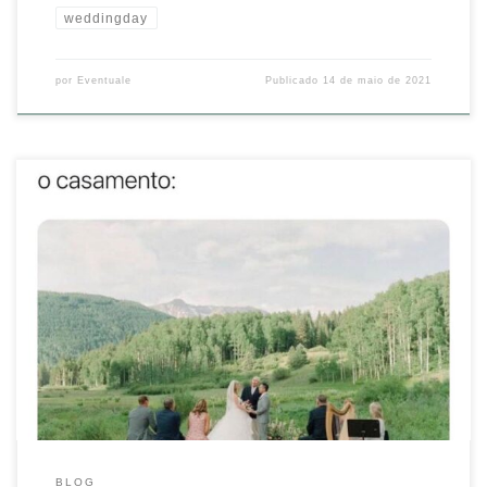
weddingday
por
Eventuale
Publicado
14 de maio de 2021
Só mesmo! E o seu?
@sincerooficial #eventuale
#inspiracaoeventuale #casamento #casamentorustico #casamentos
#casamentonocampo #casamentoaoarlivre #casamentoperfeito
#evento #noiva #noivado #noivas2022 #wedding #weddingday
#voucasar #organizacaodecasamento #decoracaodecasamento
#decordecasamento #madrinhadecasamento #padrinhodecasamento
Source
BLOG