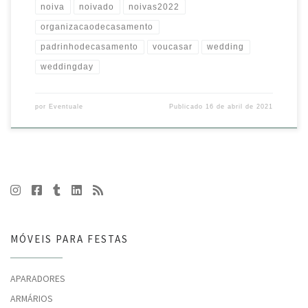
noiva
noivado
noivas2022
organizacaodecasamento
padrinhodecasamento
voucasar
wedding
weddingday
por
Eventuale
Publicado
16 de abril de 2021
MÓVEIS PARA FESTAS
APARADORES
ARMÁRIOS