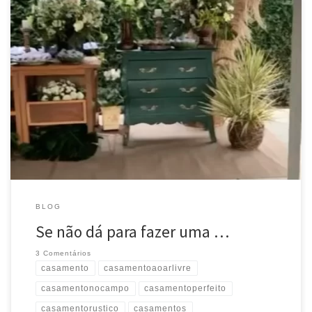
Se não dá para fazer uma festona, vamos de mini wedding!
#eventuale #inspiracaoeventuale #casamento #casamentorustico
#casamentos #casamentonocampo #casamentoaoarlivre
#casamentoperfeito #evento #noiva #noivado #noivas2022 #wedding
#weddingday #voucasar #organizacaodecasamento
#decoracaodecasamento #decordecasamento
#madrinhadecasamento #padrinhodecasamento #miniwedding
Source
BLOG
Se não dá para fazer uma …
3 Comentários
casamento
casamentoaoarlivre
casamentonocampo
casamentoperfeito
casamentorustico
casamentos