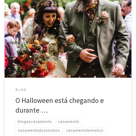
O Halloween está chegando e durante esta época alguns casais
aproveitam para realizar casamentos temáticos. A ideia de fazer um
casamento com o tema Halloween, além de pouco usual, pode
parecer assustadora num primeiro momento. Entretanto, eles não
precisam ser sinistros e horripilantes! Eles podem assumir um toque
boho, recheados […]
BLOG
O Halloween está chegando e
durante …
blogsecasamento
casamento
casamentodossonhos
casamentotematico