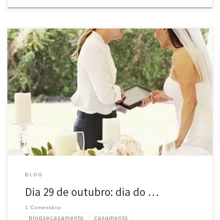
Dia 29 de outubro: dia do cerimonialista Nossos sinceros parabéns a
todos aqueles profissionais que transformam sonhos em realidade!
Eventuale – locação de móveis para eventos #noivaeventuale
#eventuale #diadocerimonialista #cerimonialista #cerimonial
#wedding #weddingdestinations #noiva #weddingdestinations
#weddingday #weddinginspiration #weddingphotography
#casamento #weddingplanner #weddingblog #weddingblog #sendoff
#noivos #weddingdecor #love #weddingdecoration #decor #eventos
#instawedding […]
BLOG
Dia 29 de outubro: dia do …
1 Comentário
blogsecasamento
casamento