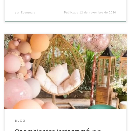
por
Eventuale
Publicado
12 de novembro de 2020
Os ambientes instagramáveis vieram para ficar! São os queridinhos
nos eventos, usados por todas as idades As fotos ficam lindas e se
transformam numa recordação especial. E para quem tem redes
sociais, estes registros são garantia de muitos likes! Já pensou em
como vai ser o seu ambiente instagramável? Conta […]
BLOG