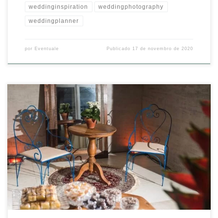
weddinginspiration
weddingphotography
weddingplanner
por
Eventuale
Publicado
17 de novembro de 2020
Todos os cantinhos do salão podem ser aproveitados, criando
ambientes extras super funcionais e charmosos! Os detalhes sempre
são importantes, fazem a diferença na decoração e demonstram
cuidado, carinho e respeito pelos convidados. Poucas peças, se bem
empregadas, deixam estes espaços lindos e ainda dão um up no
projeto! #tbt […]