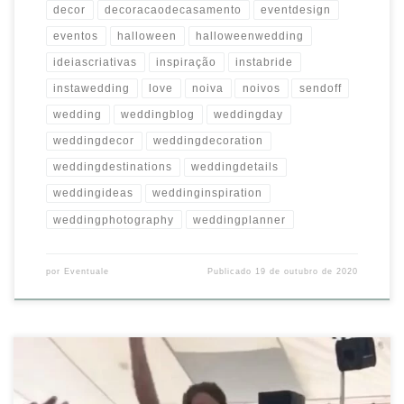
decor
decoracaodecasamento
eventdesign
eventos
halloween
halloweenwedding
ideiascriativas
inspiração
instabride
instawedding
love
noiva
noivos
sendoff
wedding
weddingblog
weddingday
weddingdecor
weddingdecoration
weddingdestinations
weddingdetails
weddingideas
weddinginspiration
weddingphotography
weddingplanner
por
Eventuale
Publicado
19 de outubro de 2020
Já pensou uma surpresa dessas?
#noivaeventuale #eventuale
#wedding #weddingdestinations #noiva #weddingdestinations