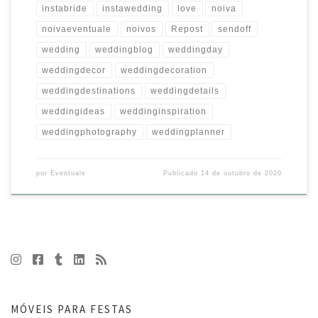
instabride
instawedding
love
noiva
noivaeventuale
noivos
Repost
sendoff
wedding
weddingblog
weddingday
weddingdecor
weddingdecoration
weddingdestinations
weddingdetails
weddingideas
weddinginspiration
weddingphotography
weddingplanner
por
Eventuale
Publicado
14 de outubro de 2020
MÓVEIS PARA FESTAS