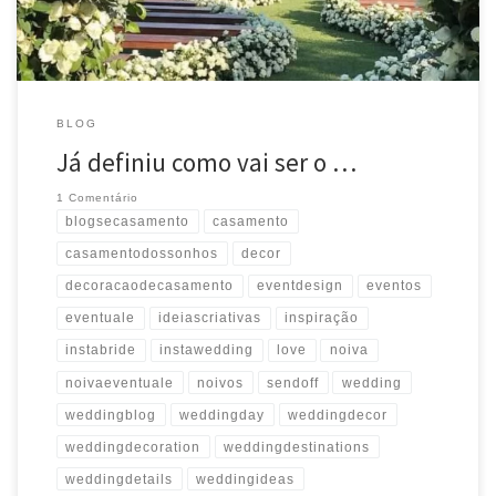
#weddingdetails #blogsecasamento #decoraçãodecasamento Source
BLOG
Já definiu como vai ser o …
1 Comentário
blogsecasamento
casamento
casamentodossonhos
decor
decoracaodecasamento
eventdesign
eventos
eventuale
ideiascriativas
inspiração
instabride
instawedding
love
noiva
noivaeventuale
noivos
sendoff
wedding
weddingblog
weddingday
weddingdecor
weddingdecoration
weddingdestinations
weddingdetails
weddingideas