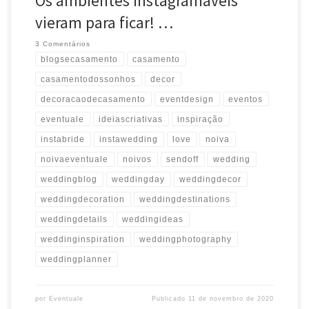
Os ambientes instagramáveis
vieram para ficar! …
3 Comentários
blogsecasamento
casamento
casamentodossonhos
decor
decoracaodecasamento
eventdesign
eventos
eventuale
ideiascriativas
inspiração
instabride
instawedding
love
noiva
noivaeventuale
noivos
sendoff
wedding
weddingblog
weddingday
weddingdecor
weddingdecoration
weddingdestinations
weddingdetails
weddingideas
weddinginspiration
weddingphotography
weddingplanner
por
Eventuale
Publicado
11 de novembro de 2020