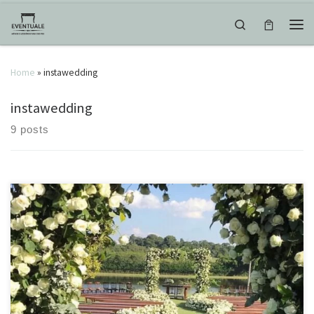
Skip to content
Search
Men
Home
»
instawedding
instawedding
9 posts
Já definiu como vai ser o seu altar? #noivaeventuale #eventuale
#wedding #weddingdestinations #noiva #weddingdestinations
#weddingday #weddinginspiration #weddingphotography
#casamento #ideiascriativas #weddingplanner #weddingblog
#weddingblog #sendoff #noivos #weddingdecor #love
#weddingdecoration #decor #eventos #instawedding #instabride
#casamentodossonhos #eventdesign #inspiração #weddingideas