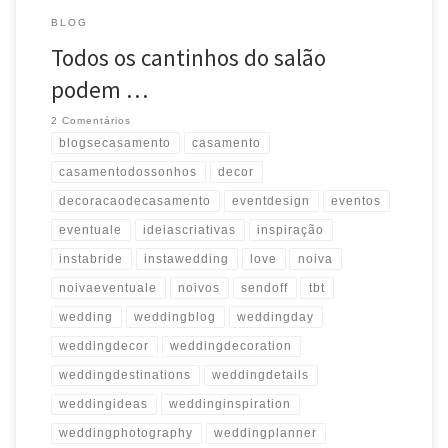
BLOG
Todos os cantinhos do salão
podem …
2 Comentários
blogsecasamento
casamento
casamentodossonhos
decor
decoracaodecasamento
eventdesign
eventos
eventuale
ideiascriativas
inspiração
instabride
instawedding
love
noiva
noivaeventuale
noivos
sendoff
tbt
wedding
weddingblog
weddingday
weddingdecor
weddingdecoration
weddingdestinations
weddingdetails
weddingideas
weddinginspiration
weddingphotography
weddingplanner