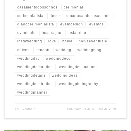
casamentodossonhos
cerimonial
cerimonialista
decor
decoracaodecasamento
diadocerimonialista
eventdesign
eventos
eventuale
inspiração
instabride
instawedding
love
noiva
noivaeventuale
noivos
sendoff
wedding
weddingblog
weddingday
weddingdecor
weddingdecoration
weddingdestinations
weddingdetails
weddingideas
weddinginspiration
weddingphotography
weddingplanner
por
Eventuale
Publicado
29 de outubro de 2020