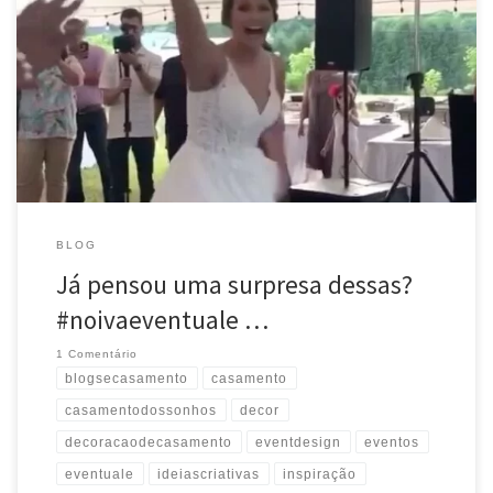
#weddingday #weddinginspiration #weddingphotography
#casamento #ideiascriativas #weddingplanner #weddingblog
#weddingblog #sendoff #noivos #weddingdecor #love
#weddingdecoration #decor #eventos #instawedding #instabride
#casamentodossonhos #eventdesign #inspiração #weddingideas
#weddingdetails #blogsecasamento #decoraçãodecasamento #repost
@weddingwire Source
BLOG
Já pensou uma surpresa dessas?
#noivaeventuale …
1 Comentário
blogsecasamento
casamento
casamentodossonhos
decor
decoracaodecasamento
eventdesign
eventos
eventuale
ideiascriativas
inspiração