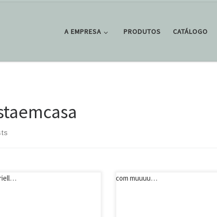
A EMPRESA
PRODUTOS
CATÁLOGO
staemcasa
sts
#tbt fresquinho de um 15 anos
anos em casa! Com carinho para
lindo!!! Festa diferente, feita em
entina 🤍 Repost @terradosonho
casa, com muuuuuito amor!!! Pro
briella_carleial