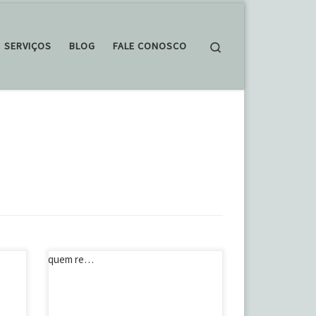
Search
SERVIÇOS
BLOG
FALE CONOSCO
Já pensou em fazer uma festa de
15 anos em casa? Mais intimista, só
jeto
com quem realmente importa, dá