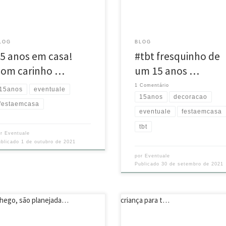
impecável da @terradosonho ❤️
riaflor.eventos #eventuale
@sl_eventos @la_fiesta_buffet
anos #festaemcasa
@deliciasdalilijf @mariaflor.even
@celionegrao #eventuale #15an
LOG
BLOG
#festaemcasa #decoração
5 anos em casa!
#tbt fresquinho de
Com carinho …
um 15 anos …
1 Comentário
15anos
eventuale
15anos
decoracao
festaemcasa
eventuale
festaemcasa
tbt
or
Eventuale
ublicado
1 de outubro de 2021
por
Eventuale
Publicado
30 de setembro de 2021
ebrações em casa têm um
Uma patisserie linda, delicada e
tinho diferente…Além do
moderna! A gente até volta a ser