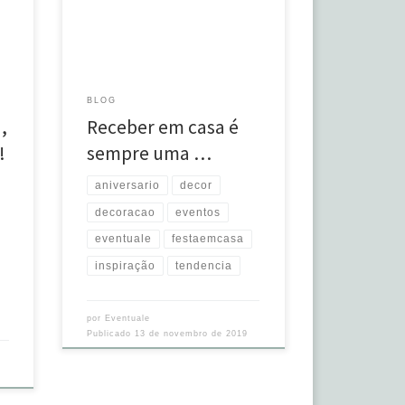
complementar a decoração com
ign
algumas peças que deixam o
espaço mais aconchegante… Essa
lindeza aconteceu em Muriaé, com
projeto lindo de @waniamuahad ❤️
BLOG
😍👏🏻 #decoração #decor
,
Receber em casa é
#festaemcasa #aniversario
#inspiracao #tendencia #eventos
!
sempre uma …
#eventuale Source
aniversario
decor
decoracao
eventos
eventuale
festaemcasa
inspiração
tendencia
por
Eventuale
Publicado
13 de novembro de 2019