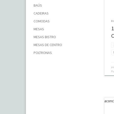
@ma
BAÚS
#15
CADEIRAS
COMODAS
B
1
MESAS
MESAS BISTRO
MESAS DE CENTRO
POLTRONAS
p
P
Cel
gos