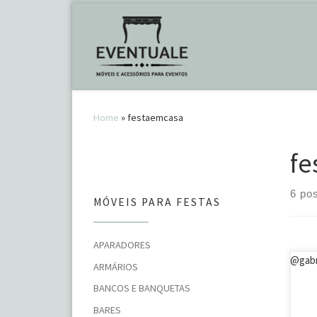
Skip to content
Home
»
festaemcasa
fe
6 po
MÓVEIS PARA FESTAS
APARADORES
ARMÁRIOS
15 
BANCOS E BANQUETAS
Val
@ga
BARES