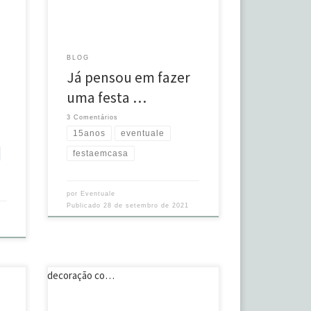
pra comemorar em grande estilo! E,
sem dúvida, a energia e a alegria
tos
tomam conta da festa! #eventuale
os
#15anos #festaemcasa
BLOG
Já pensou em fazer
uma festa …
3 Comentários
15anos
eventuale
festaemcasa
por
Eventuale
Publicado
28 de setembro de 2021
Receber em casa é sempre uma
delícia! E a gente pode