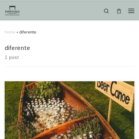
Skip to content
Search
Men
Home
»
diferente
diferente
1 post
Ahhhh, e essa canoa que deixa as bebidas à vontade para os
convidados? Sucesso garantido!
#casamento #decoracao
#wedding #love #noiva #noivas2019 #noivado #eventos #diferente
#tendencia2019 #inspiração #juizdefora #eventuale Source