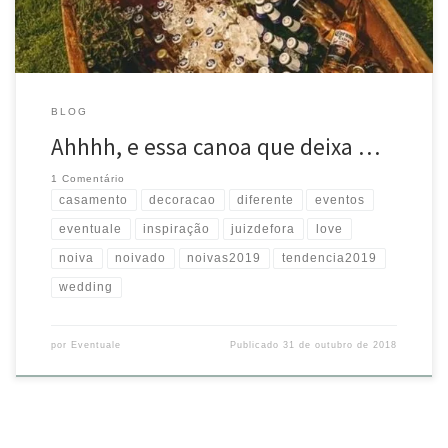
BLOG
Ahhhh, e essa canoa que deixa …
1 Comentário
casamento
decoracao
diferente
eventos
eventuale
inspiração
juizdefora
love
noiva
noivado
noivas2019
tendencia2019
wedding
por
Eventuale
Publicado
31 de outubro de 2018