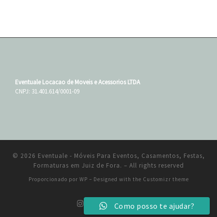
Eventuale Locacao de Moveis e Acessorios LTDA
CNPJ: 31.401.614/0001-09
© 2026
Eventuale - Móveis Para Eventos, Casamentos, Festas,
Formaturas em Juiz de Fora.
– All rights reserved
Proporcionado por
WP
– Designed with the
Customizr theme
Como posso te ajudar?