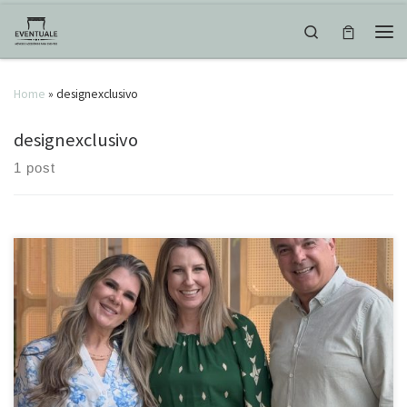
Skip to content
Search
Men
Home
»
designexclusivo
designexclusivo
1 post
Aquele móvel que todo mundo amou! E a @eventuale.com.br vai
levar! Decorativo e cheio de estilo, perfeito para compor qualquer
ambiente. #coleçãovillage #charmeitaliano #designexclusivo
#móveisrústicos #texturasúnicas #madeiraeestilo #ferroedecoração
#decoraçãodecampo #estiloitaliano #móveisfuncionais
#detalhesqueencantam #decoraçãodeeventos #móveisparaeventos
#eventosdeluxo #designparafestas #mobiliárioexclusivo