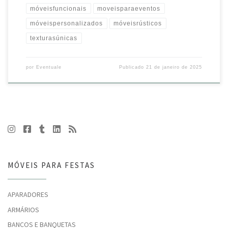
móveisfuncionais
moveisparaeventos
móveispersonalizados
móveisrústicos
texturasúnicas
por
Eventuale
Publicado
21 de janeiro de 2025
MÓVEIS PARA FESTAS
APARADORES
ARMÁRIOS
BANCOS E BANQUETAS