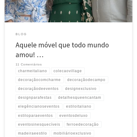
#estiloparaeventos #decoraçãocomcharme #móveispersonalizados
#detalhesqueencantam #elegêncianoseventos #eventosinesquecíveis
BLOG
Aquele móvel que todo mundo
amou! …
11 Comentários
charmeitaliano
colecaovillage
decoraçãocomcharme
decoraçãodecampo
decoraçãodeeventos
designexclusivo
designparafestas
detalhesqueencantam
elegêncianoseventos
estiloitaliano
estiloparaeventos
eventosdeluxo
eventosinesquecíveis
ferroedecoração
madeiraeestilo
mobiliárioexclusivo