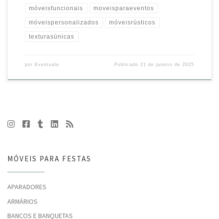
móveisfuncionais
moveisparaeventos
móveispersonalizados
móveisrústicos
texturasúnicas
por
Eventuale
Publicado
21 de janeiro de 2025
MÓVEIS PARA FESTAS
APARADORES
ARMÁRIOS
BANCOS E BANQUETAS