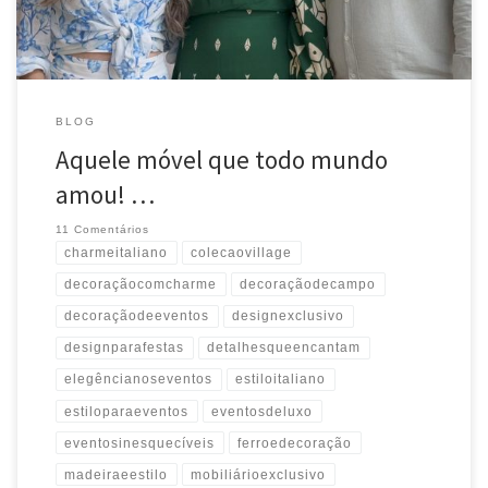
#estiloparaeventos #decoraçãocomcharme #móveispersonalizados
#detalhesqueencantam #elegêncianoseventos #eventosinesquecíveis
BLOG
Aquele móvel que todo mundo
amou! …
11 Comentários
charmeitaliano
colecaovillage
decoraçãocomcharme
decoraçãodecampo
decoraçãodeeventos
designexclusivo
designparafestas
detalhesqueencantam
elegêncianoseventos
estiloitaliano
estiloparaeventos
eventosdeluxo
eventosinesquecíveis
ferroedecoração
madeiraeestilo
mobiliárioexclusivo