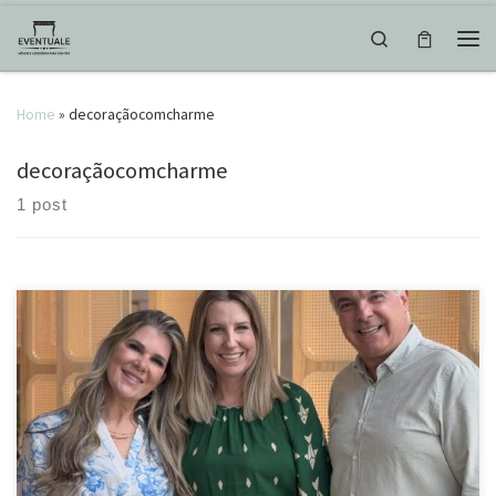
Skip to content
Search
Men
Home
»
decoraçãocomcharme
decoraçãocomcharme
1 post
Aquele móvel que todo mundo amou! E a @eventuale.com.br vai
levar! Decorativo e cheio de estilo, perfeito para compor qualquer
ambiente. #coleçãovillage #charmeitaliano #designexclusivo
#móveisrústicos #texturasúnicas #madeiraeestilo #ferroedecoração
#decoraçãodecampo #estiloitaliano #móveisfuncionais
#detalhesqueencantam #decoraçãodeeventos #móveisparaeventos
#eventosdeluxo #designparafestas #mobiliárioexclusivo