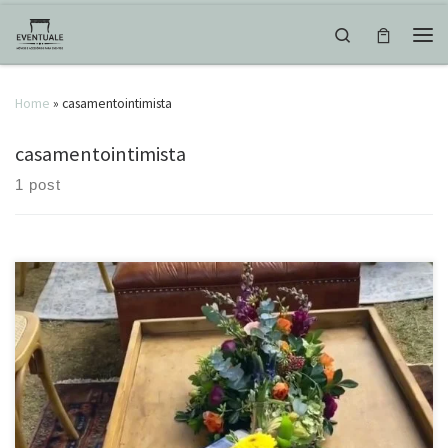
Skip to content
Search
Men
Home
»
casamentointimista
casamentointimista
1 post
A ideia aqui foi reunir uma estética romântica com texturas invernais,
em uma paleta de cores bem extensa e complexa. Couro, tapetes,
livros encapados (com veludo e flanela xadrez) e muitas heras
reforçam o estilo com toques lúdicos pedidos pelos clientes.
Filmagem e edição: @letrasdoleo Repost: @leoafonsodecor Locação:
@leportuga Cerimonial: […]