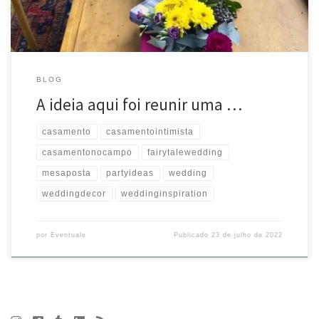
BLOG
A ideia aqui foi reunir uma …
casamento
casamentointimista
casamentonocampo
fairytalewedding
mesaposta
partyideas
wedding
weddingdecor
weddinginspiration
por
Eventuale
Publicado
23 de julho de 2022