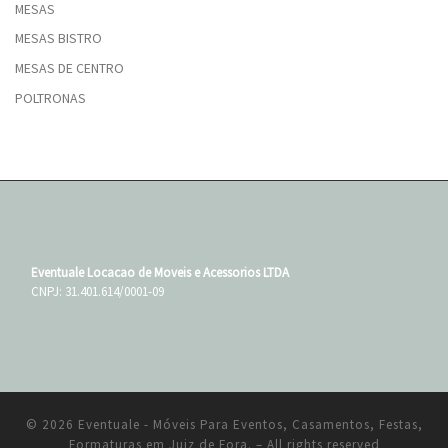
MESAS
MESAS BISTRO
MESAS DE CENTRO
POLTRONAS
Eventuale Locacao de Moveis e Acessorios LTDA
CNPJ: 31.401.614/0001-09
© 2026
Eventuale - Móveis Para Eventos, Casamentos, Festas,
Formaturas em Juiz de Fora.
– All rights reserved