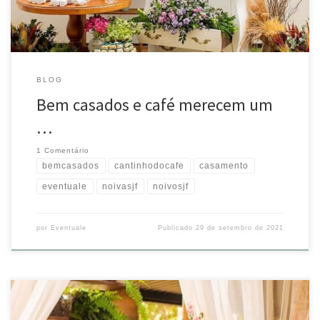
BLOG
Bem casados e café merecem um
…
1 Comentário
bemcasados
cantinhodocafe
casamento
eventuale
noivasjf
noivosjf
por
Eventuale
Publicado
29 de setembro de 2021