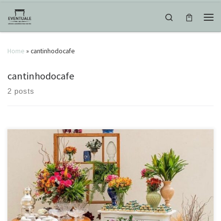
Skip to content
Search
Men
Home
»
cantinhodocafe
cantinhodocafe
2 posts
Bem casados e café merecem um cantinho especial! Eles são os
últimos da festa, normalmente os convidados passam por estes
espaços no final, quando já estão saindo do salão. Nada melhor do
que estarem disponíveis em peças bonitas e bem decoradas! Com
certeza, um mimo a mais para as pessoas […]