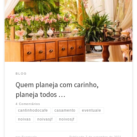
Quem planeja com carinho, planeja todos os detalhes! Esse foi o
cantinho do café!
Repost @peplumcerimonial #eventuale
#casamento #cantinhodocafe #noivas #noivasjf #noivosjf
BLOG
Quem planeja com carinho,
planeja todos …
4 Comentários
cantinhodocafe
casamento
eventuale
noivas
noivasjf
noivosjf
por
Eventuale
Publicado
7 de setembro de 2021