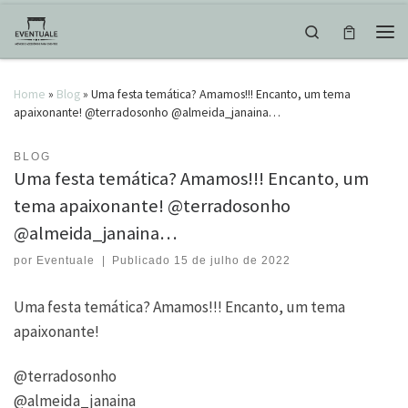
Skip to content
Search
Men
Home
»
Blog
»
Uma festa temática? Amamos!!! Encanto, um tema
apaixonante! @terradosonho @almeida_janaina…
BLOG
Uma festa temática? Amamos!!! Encanto, um
tema apaixonante! @terradosonho
@almeida_janaina…
por
Eventuale
|
Publicado
15 de julho de 2022
Uma festa temática? Amamos!!! Encanto, um tema
apaixonante!
@terradosonho
@almeida_janaina