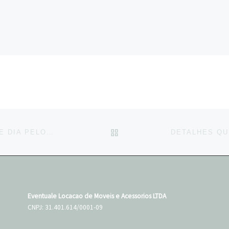
BACK TO POST LIST
UM POUQUINHO DA DECORAÇÃO DESSE DIA PELOS OLHOS DA @SALA2FILMES @PEPLUMCERIMON…
Eventuale Locacao de Moveis e Acessorios LTDA
CNPJ: 31.401.614/0001-09