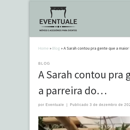
Skip to content
Home
»
Blog
»
A Sarah contou pra gente que a maior 
BLOG
A Sarah contou pra 
a parreira do…
por
Eventuale
|
Publicado
3 de dezembro de 20