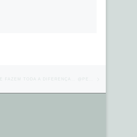
Next post
DETALHES QUE FAZEM TODA A DIFERENÇA… @PEPLUMCERIMONIAL #EVENTUALE #CASAMENT…