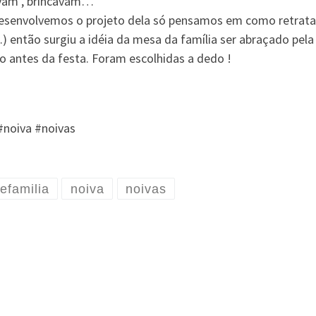
avam , brincavam…
 desenvolvemos o projeto dela só pensamos em como retra
então surgiu a idéia da mesa da família ser abraçado pela 
 antes da festa. Foram escolhidas a dedo !
noiva #noivas
efamilia
noiva
noivas