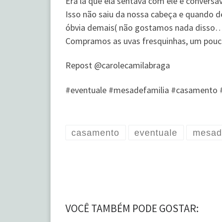
Era lá que ela sentava com ele e convers
Isso não saiu da nossa cabeça e quando
óbvia demais( não gostamos nada disso…) 
Compramos as uvas fresquinhas, um pouco
Repost @carolecamilabraga
#eventuale #mesadefamilia #casamento #
casamento
eventuale
mesad
VOCÊ TAMBÉM PODE GOSTAR: