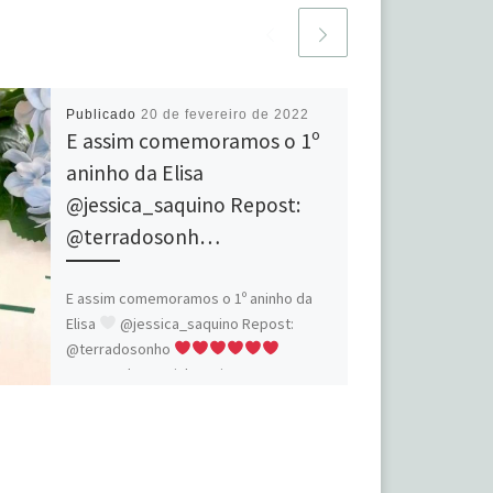
Publicado
20 de fevereiro de 2022
E assim comemoramos o 1º
aninho da Elisa
@jessica_saquino Repost:
@terradosonh…
E assim comemoramos o 1º aninho da
Elisa
@jessica_saquino Repost:
@terradosonho
#eventuale #1aninho #niver
#aniversarioinfantil