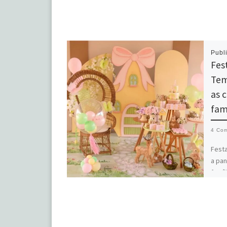
Publ
Fes
Tem
as 
fam
4 Com
Festa
a pa
famíl
tendê