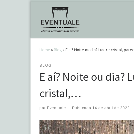
Skip to content
Home
»
Blog
»
E aí? Noite ou dia? Lustre cristal, par
BLOG
E aí? Noite ou dia? 
cristal,…
por
Eventuale
|
Publicado
14 de abril de 2022