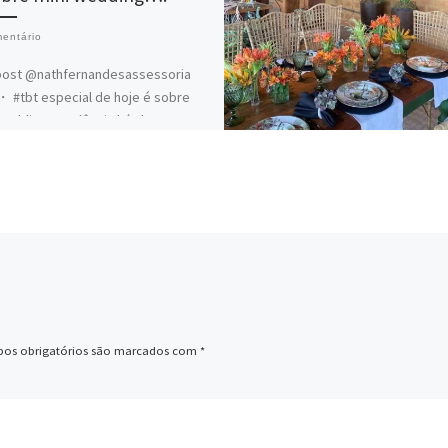
entário
ost @nathfernandesassessoria
#tbt especial de hoje é sobre
wedding. Tendência há algum
, as festas intimistas tem
ado o […]
os obrigatórios são marcados com
*