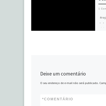
1 Com
#rep
・・・ 
mini 
tempo
ganh
Deixe um comentário
O seu endereço de e-mail não será publicado.
Camp
*
COMENTÁRIO