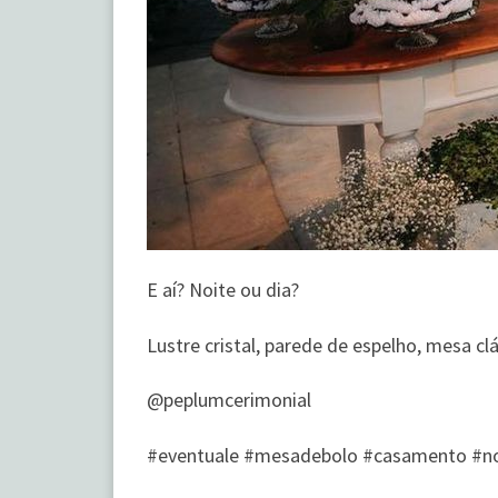
E aí? Noite ou dia?
Lustre cristal, parede de espelho, mesa clá
@peplumcerimonial
#eventuale #mesadebolo #casamento #no