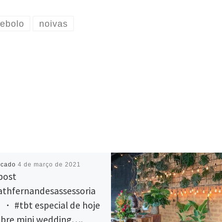
ebolo
noivas
icado
4 de março de 2021
post
thfernandesassessoria
 #tbt especial de hoje
obre mini wedding….