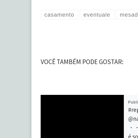
casamento
eventuale
mesad
VOCÊ TAMBÉM PODE GOSTAR:
Publ
#re
@na
・・・
é s