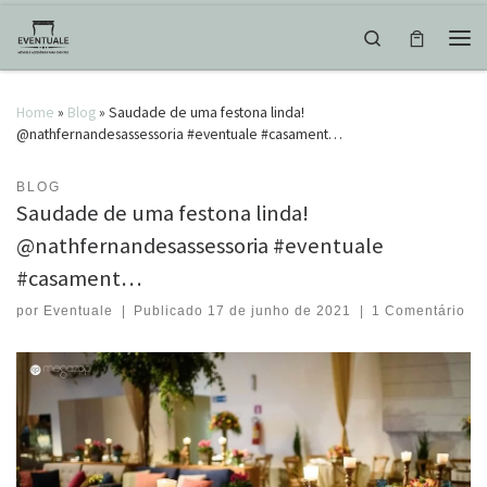
Skip to content
Search
Men
Home
»
Blog
»
Saudade de uma festona linda!
@nathfernandesassessoria #eventuale #casament…
BLOG
Saudade de uma festona linda!
@nathfernandesassessoria #eventuale
#casament…
por
Eventuale
|
Publicado
17 de junho de 2021
|
1 Comentário