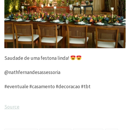
Saudade de uma festona linda!
@nathfernandesassessoria
#eventuale #casamento #decoracao #tbt
Source