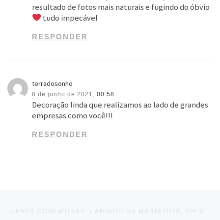
resultado de fotos mais naturais e fugindo do óbvio
tudo impecável
RESPONDER
terradosonho
8 de junho de 2021,
00:58
Decoração linda que realizamos ao lado de grandes
empresas como você!!!
RESPONDER
Navegação do post
Previous post
PARA COMEMORAR 1 ANINHO DA MARIA RITA, UM JARDIM ENCANTADO PERFEITO EM TODOS OS …