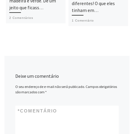
madeira e verde. De um
diferentes! O que eles
jeito que ficass…
tinham em…
2 Comentários
1 Comentário
Deixe um comentário
O seu endereço de e-mail não será publicado.
Campos obrigatórios
são marcados com
*
*
COMENTÁRIO