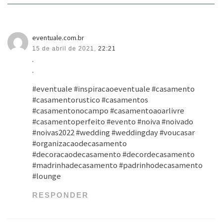
eventuale.com.br
15 de abril de 2021,
22:21
.
.
#eventuale #inspiracaoeventuale #casamento
#casamentorustico #casamentos
#casamentonocampo #casamentoaoarlivre
#casamentoperfeito #evento #noiva #noivado
#noivas2022 #wedding #weddingday #voucasar
#organizacaodecasamento
#decoracaodecasamento #decordecasamento
#madrinhadecasamento #padrinhodecasamento
#lounge
RESPONDER