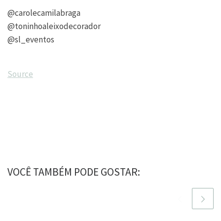
@carolecamilabraga
@toninhoaleixodecorador
@sl_eventos
Source
VOCÊ TAMBÉM PODE GOSTAR: