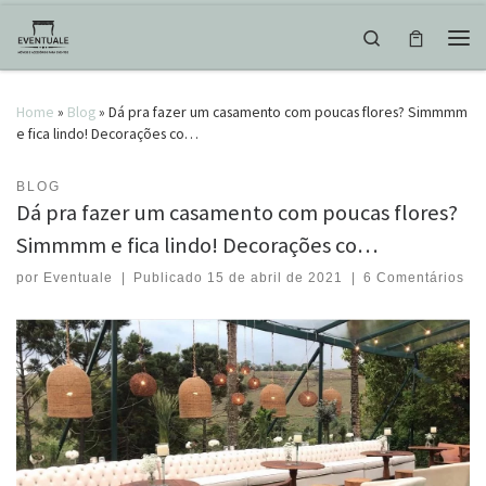
Skip to content
Search
Men
Home
»
Blog
»
Dá pra fazer um casamento com poucas flores? Simmmm
e fica lindo! Decorações co…
BLOG
Dá pra fazer um casamento com poucas flores?
Simmmm e fica lindo! Decorações co…
por
Eventuale
|
Publicado
15 de abril de 2021
|
6 Comentários