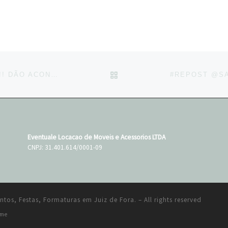
BACK TO POST LIST
OS BALANÇOS ESTÃO COM TUDOOOO!!! DÃO ACONCHEGO, CHARME E UM ARZINHO DE NOSTALGIA…
Eventuale Locacao de Moveis e Acessorios LTDA
CNPJ: 31.401.614/0001-09
ntos, Festas, Formaturas em Juiz de Fora.
– All rights reserved
eme