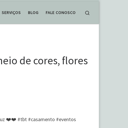
Search
SERVIÇOS
BLOG
FALE CONOSCO
eio de cores, flores
acruz ❤️❤️ #tbt #casamento #eventos