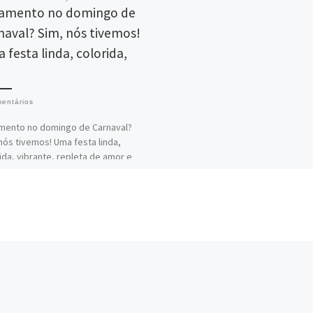
amento no domingo de
naval? Sim, nós tivemos!
 festa linda, colorida,
entários
mento no domingo de Carnaval?
nós tivemos! Uma festa linda,
ida, vibrante, repleta de amor e
ia positiva! Projeto impecável de