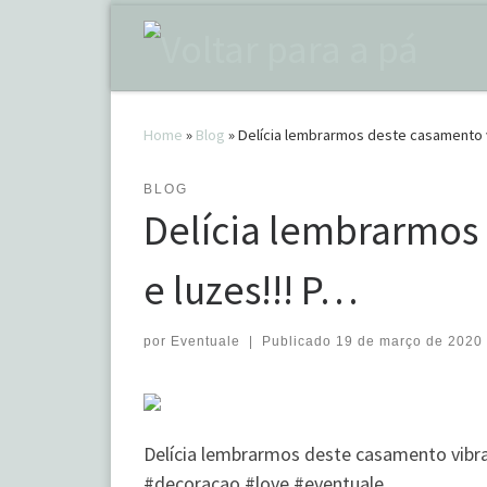
Skip to content
Home
»
Blog
»
Delícia lembrarmos deste casamento vi
BLOG
Delícia lembrarmos 
e luzes!!! P…
por
Eventuale
|
Publicado
19 de março de 2020
Delícia lembrarmos deste casamento vibra
#decoracao #love #eventuale