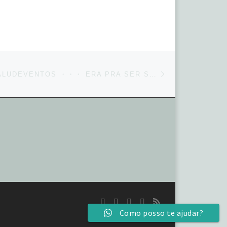
Next post
#REPOST @SALUDEVENTOS ・・・ ERA PRA SER SÓ UMA BICICLETA DECORATIVA, MAS A GENTE C…
Como posso te ajudar?