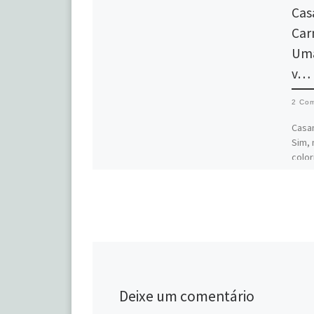
Cas
Car
Uma
v…
2 Com
Casa
Sim, 
color
energ
[…]
Deixe um comentário