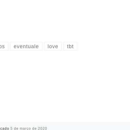
os
eventuale
love
tbt
icado
5 de março de 2020