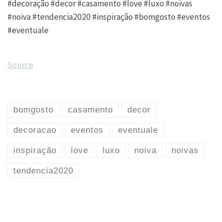
#decoração #decor #casamento #love #luxo #noivas
#noiva #tendencia2020 #inspiração #bomgosto #eventos
#eventuale
Source
bomgosto
casamento
decor
decoracao
eventos
eventuale
inspiração
love
luxo
noiva
noivas
tendencia2020