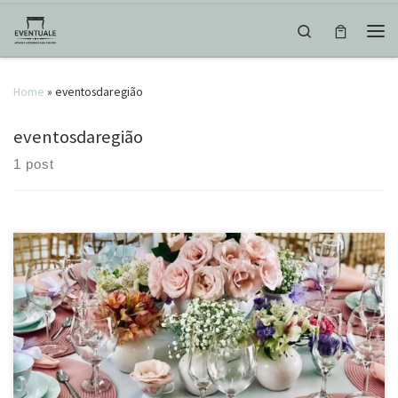
Skip to content
Search
Men
Home
»
eventosdaregião
eventosdaregião
1 post
Tudo lindo para o Chá de Fraldas da Helena!
@larmoniejf . . . . . . . .
. . . #eventuale #larmoniejf #decordeeventos #chadebebe
#chádefraudas #candycolors #candydecor #decor #mesaposta
#chadatarde #eventosjuizdefora #eventosdaregião