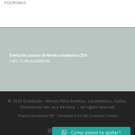
POLTRONAS
Eventuale Locacao de Moveis e Acessorios LTDA
CNPJ: 31.401.614/0001-09
© 2026
Eventuale - Móveis Para Eventos, Casamentos, Festas,
Formaturas em Juiz de Fora.
– All rights reserved
Proporcionado por
WP
– Designed with the
Customizr theme
Como posso te ajudar?