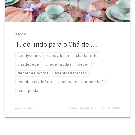
BLOG
Tudo lindo para o Chá de …
candycolors
candydecor
chadatarde
chadebebe
chádefraudas
decor
decordeeventos
eventosdaregião
eventosjuizdefora
eventuale
larmoniejf
mesaposta
por
Eventuale
Publicado
30 de outubro de 2021