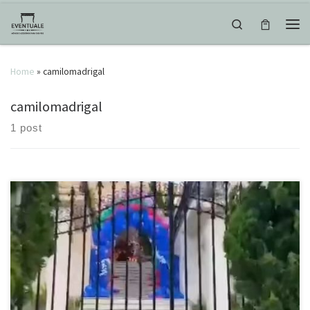
Skip to content
Search
Men
Home
»
camilomadrigal
camilomadrigal
1 post
Detalhes de uma festa alegre, colorida e muito divertida. Venha
conferir detalhes desse ENCANTO de festa. @terradosonho
#festaencanto #encanto #encantodisney #madrigal #brunomadrigal
#isabelamadrigal #camilomadrigal #casita