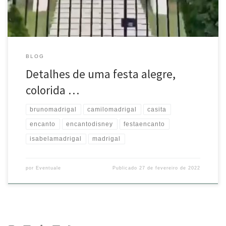
BLOG
Detalhes de uma festa alegre,
colorida …
brunomadrigal
camilomadrigal
casita
encanto
encantodisney
festaencanto
isabelamadrigal
madrigal
por
Eventuale
Publicado
27 de fevereiro de 2022