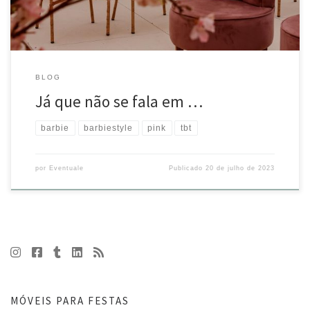
BLOG
Já que não se fala em …
barbie
barbiestyle
pink
tbt
por
Eventuale
Publicado
20 de julho de 2023
MÓVEIS PARA FESTAS