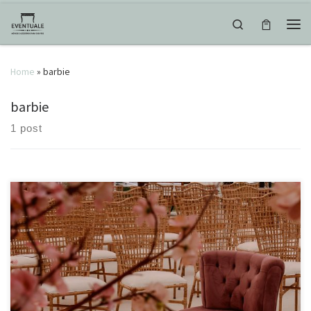
Skip to content
Search
Men
Home
»
barbie
barbie
1 post
Já que não se fala em outra coisa, entramos no mood #barbie
#barbiestyle #tbt #pink