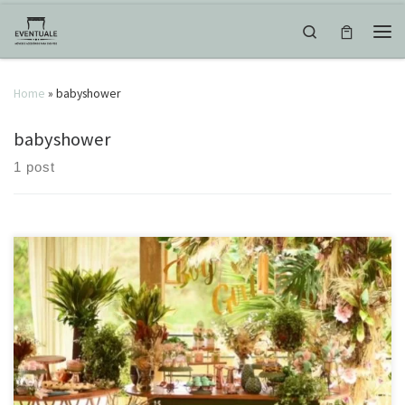
Skip to content
Search
Men
Home
»
babyshower
babyshower
1 post
It’s a baby boy!!!
Mais detalhes do chá revelação que fizemos no
último final de semana! A Dani fugiu do convencional na hora de
escolher a paleta de cores e acertou em cheio! Ficou lindíssimo!!! Que
alegria fazermos parte de momentos de tão especiais como este!
@danibarbosafestas , que a […]