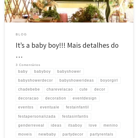
BLOG
It’s a baby boy!!! Mais detalhes do
…
3 Comentários
baby
babyboy
babyshower
babyshowerdecor
babyshowerideas
boyorgirl
chadebebe
charevelacao
cute
decor
decoracao
decoration
eventdesign
eventos
eventuale
festainfantil
festapersonalizada
festasinfantis
genderreveal
ideas
itsaboy
love
menino
moveis
newbaby
partydecor
partyrentals