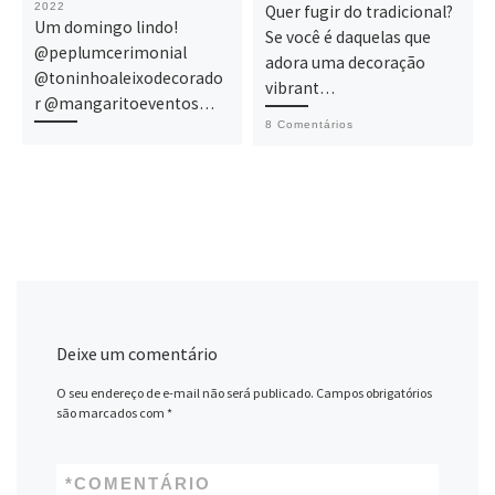
2022
Quer fugir do tradicional?
Um domingo lindo!
Se você é daquelas que
@peplumcerimonial
adora uma decoração
@toninhoaleixodecorado
vibrant…
r @mangaritoeventos…
8 Comentários
Deixe um comentário
O seu endereço de e-mail não será publicado.
Campos obrigatórios
são marcados com
*
*
COMENTÁRIO