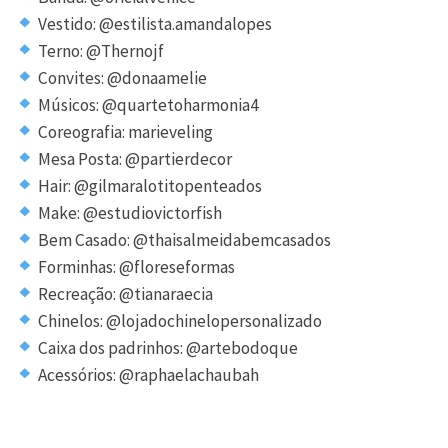
Vestido: @estilista.amandalopes
Terno: @Thernojf
Convites: @donaamelie
Músicos: @quartetoharmonia4
Coreografia: marieveling
Mesa Posta: @partierdecor
Hair: @gilmaralotitopenteados
Make: @estudiovictorfish
Bem Casado: @thaisalmeidabemcasados
Forminhas: @floreseformas
Recreação: @tianaraecia
Chinelos: @lojadochinelopersonalizado
Caixa dos padrinhos: @artebodoque
Acessórios: @raphaelachaubah