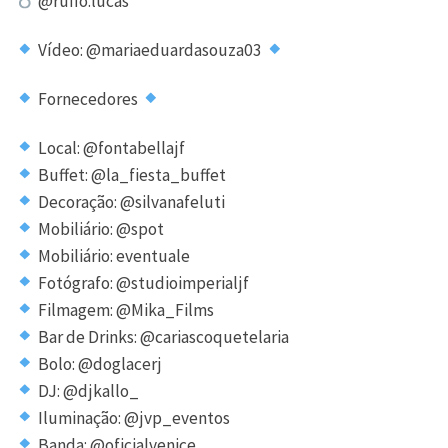
@ruffo.lucas
Vídeo: @mariaeduardasouza03
Fornecedores
Local: @fontabellajf
Buffet: @la_fiesta_buffet
Decoração: @silvanafeluti
Mobiliário: @spot
Mobiliário: eventuale
Fotógrafo: @studioimperialjf
Filmagem: @Mika_Films
Bar de Drinks: @cariascoquetelaria
Bolo: @doglacerj
DJ: @djkallo_
Iluminação: @jvp_eventos
Banda: @oficialvenice