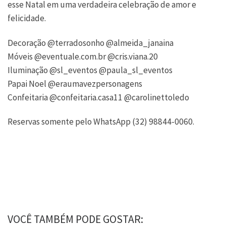
esse Natal em uma verdadeira celebração de amor e
felicidade.
Decoração @terradosonho @almeida_janaina
Móveis @eventuale.com.br @cris.viana.20
Iluminação @sl_eventos @paula_sl_eventos
Papai Noel @eraumavezpersonagens
Confeitaria @confeitaria.casa11 @carolinettoledo
Reservas somente pelo WhatsApp (32) 98844-0060.
VOCÊ TAMBÉM PODE GOSTAR: