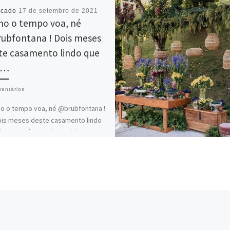
icado
17 de setembro de 2021
o o tempo voa, né
ubfontana ! Dois meses
te casamento lindo que
e…
entários
 o tempo voa, né @brubfontana !
is meses deste casamento lindo
ivemos a honra de participar!!!
 noiva […]