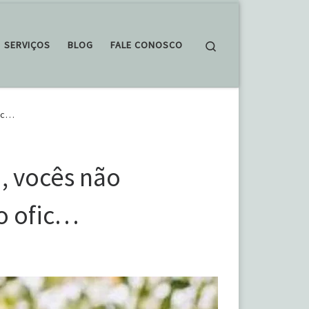
Search
SERVIÇOS
BLOG
FALE CONOSCO
fic…
, vocês não
o ofic…