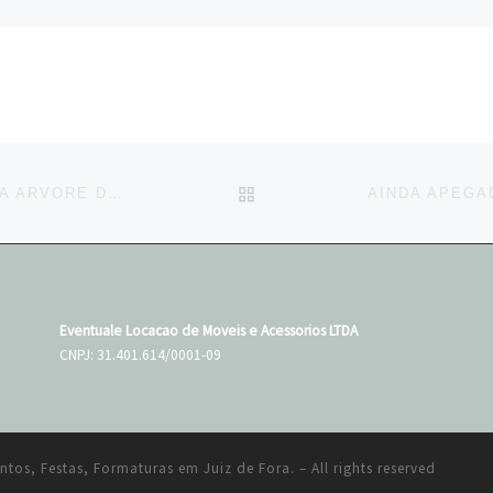
BACK TO POST LIST
E ESSA MESA DE DOCES 360, COM UMA ARVORE DE FERRO PINTADA DE DOURADA, ENVOLTA DE CEREJEIRA BRANCA, DIVERSAS ME…
Eventuale Locacao de Moveis e Acessorios LTDA
CNPJ: 31.401.614/0001-09
ntos, Festas, Formaturas em Juiz de Fora.
– All rights reserved