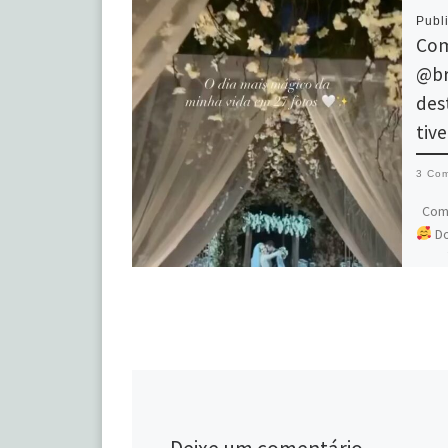
Publ
Com
@br
des
tiv
3 Com
Como
Do
que t
Cada