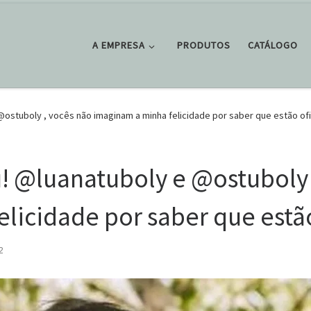
A EMPRESA
PRODUTOS
CATÁLOGO
ostuboly , vocês não imaginam a minha felicidade por saber que estão o
! @luanatuboly e @ostuboly 
licidade por saber que estã
2