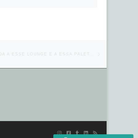
Next post
AINDA APEGADA A ESSE LOUNGE E A ESSA PALETA DE CORES INCRÍVEL DA CATHE E DO LEO @ROBERTAARAUJOASSESSORIA @J…