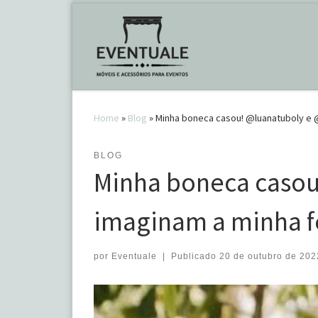
Skip to content
Home
»
Blog
»
Minha boneca casou! @luanatuboly e @
BLOG
Minha boneca casou
imaginam a minha fe
por
Eventuale
|
Publicado
20 de outubro de 202