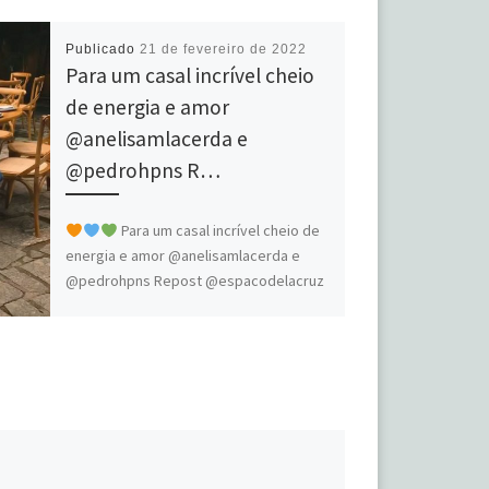
Publicado
21 de fevereiro de 2022
Para um casal incrível cheio
de energia e amor
@anelisamlacerda e
@pedrohpns R…
Para um casal incrível cheio de
energia e amor @anelisamlacerda e
@pedrohpns Repost @espacodelacruz