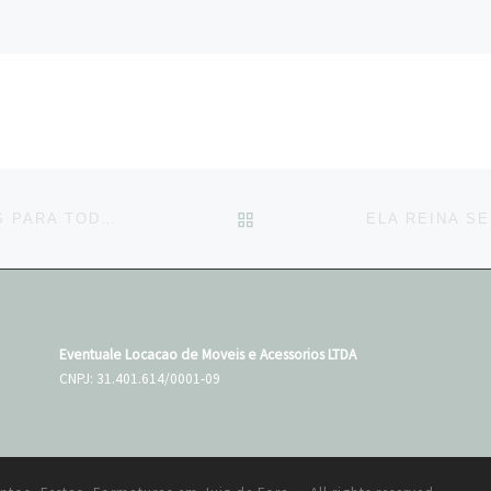
BACK TO POST LIST
CRIS, TENHO QUE COLOCAR CADEIRAS PARA TODOS OS CONVIDADOS? ESSA É A PERGUNTA QUE MAIS RECEBO NO DIA A DIA! E…
Eventuale Locacao de Moveis e Acessorios LTDA
CNPJ: 31.401.614/0001-09