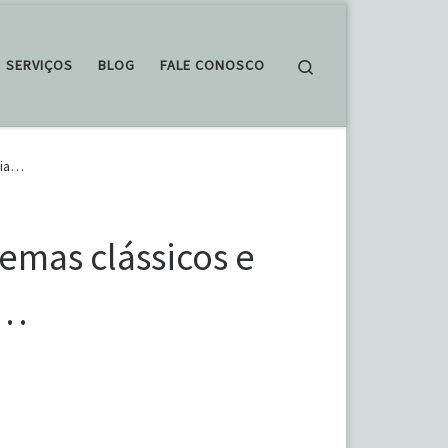
Search
SERVIÇOS
BLOG
FALE CONOSCO
cia…
emas clássicos e
a…