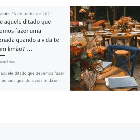
icado
26 de junho de 2021
e aquele ditado que
emos fazer uma
onada quando a vida te
um limão? …
entários
 aquele ditado que devemos fazer
imonada quando a vida te dá um
? A @jessicatbrandao aproveitou e
uma daquelas […]