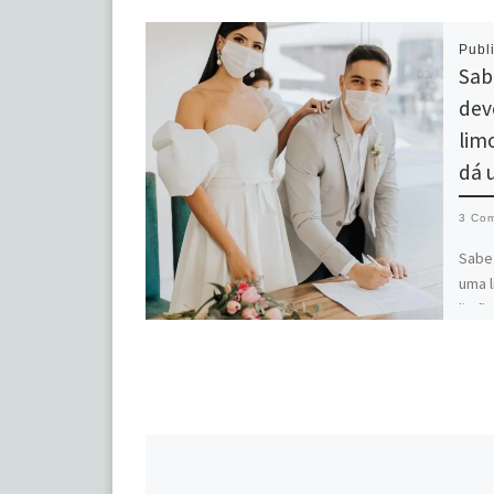
Publ
Sab
dev
lim
dá 
3 Com
Sabe
uma l
limão
fez 