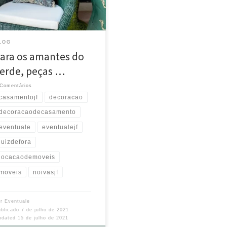
rmoniejf
oninhoaleixodecorador
entuale.com.br @sl_eventos
urce
LOG
ara os amantes do
erde, peças …
 Comentários
casamentojf
decoracao
decoracaodecasamento
eventuale
eventualejf
juizdefora
locacaodemoveis
moveis
noivasjf
or
Eventuale
ublicado
7 de julho de 2021
pdated
15 de julho de 2021