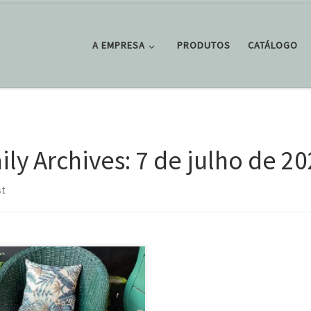
A EMPRESA
PRODUTOS
CATÁLOGO
ily Archives:
7 de julho de 2
t
a os amantes do verde, peças
lusivas que vão deixar sua
oração ainda mais linda!