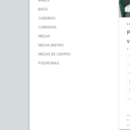
BARES
@la
@t
BAÚS
@ev
CADEIRAS
So
B
COMODAS
P
MESAS
v
MESAS BISTRO
4
MESAS DE CENTRO
POLTRONAS
p
P
U