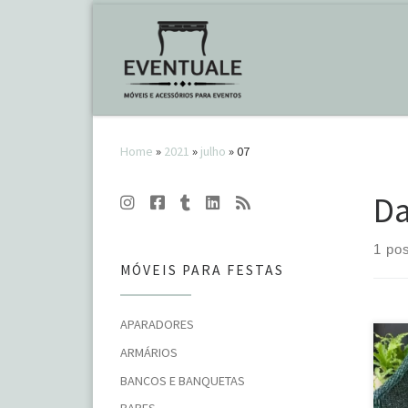
Skip to content
Home
»
2021
»
julho
»
07
Da
1 pos
MÓVEIS PARA FESTAS
APARADORES
Par
ARMÁRIOS
exc
BANCOS E BANQUETAS
dec