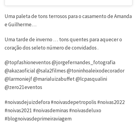
Uma paleta de tons terrosos para o casamento de Amanda
e Guilherme…
Uma tarde de inverno … tons quentes para aquecer o
coração dos seleto número de convidados .
@topfashioneventos @jorgefernandes_fotografia
@akazaoficial @sala2filmes @toninhoaleixodecorador
@larmoniejf @marialuizabuffet @lcpasqualini
@zero21eventos
#noivasdejuizdefora #noivasdepetropolis #noivas2022
#noivas2021 #noivasdeminas #noivasdeluxo
#blognoivasdeprimeiraviagem