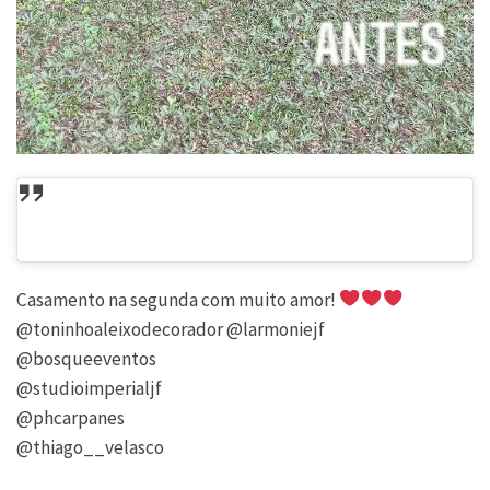
Casamento na segunda com muito amor!
@toninhoaleixodecorador @larmoniejf
@bosqueeventos
@studioimperialjf
@phcarpanes
@thiago__velasco