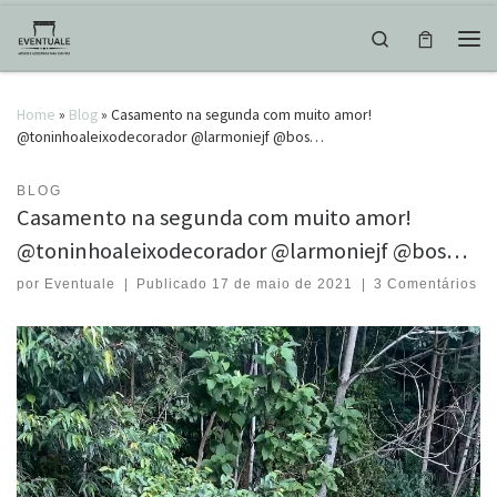
Skip to content
Search
Men
Home
»
Blog
»
Casamento na segunda com muito amor!
@toninhoaleixodecorador @larmoniejf @bos…
BLOG
Casamento na segunda com muito amor!
@toninhoaleixodecorador @larmoniejf @bos…
por
Eventuale
|
Publicado
17 de maio de 2021
|
3 Comentários