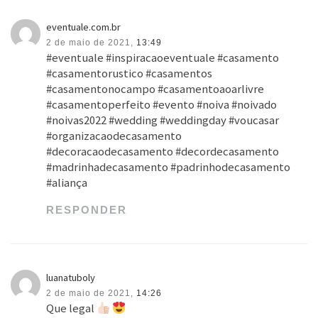
eventuale.com.br
2 de maio de 2021,
13:49
#eventuale #inspiracaoeventuale #casamento
#casamentorustico #casamentos
#casamentonocampo #casamentoaoarlivre
#casamentoperfeito #evento #noiva #noivado
#noivas2022 #wedding #weddingday #voucasar
#organizacaodecasamento
#decoracaodecasamento #decordecasamento
#madrinhadecasamento #padrinhodecasamento
#aliança
RESPONDER
luanatuboly
2 de maio de 2021,
14:26
Que legal