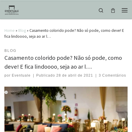
Skip to content
Search
Men
Home
»
Blog
»
Casamento colorido pode? Não só pode, como deve! E
fica lindoooo, seja ao ar l…
BLOG
Casamento colorido pode? Não só pode, como
deve! E fica lindoooo, seja ao ar l…
por
Eventuale
|
Publicado
28 de abril de 2021
|
3 Comentários