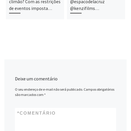
climão? Com as restrições
@espacodelacruz
de eventos imposta…
@kenzifilms…
Deixe um comentário
O seu endereço de e-mail não será publicado.
Campos obrigatórios
são marcados com
*
*
COMENTÁRIO