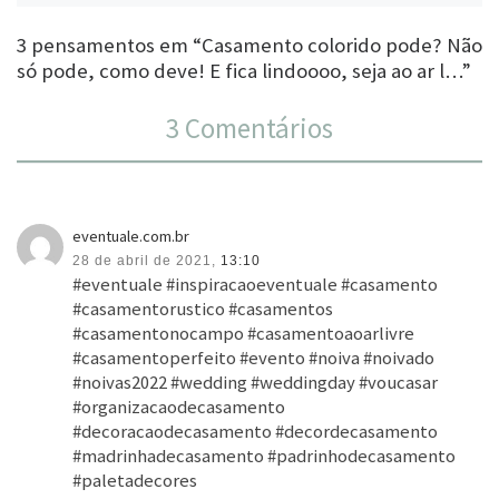
3 pensamentos em “Casamento colorido pode? Não
só pode, como deve! E fica lindoooo, seja ao ar l…”
3 Comentários
eventuale.com.br
28 de abril de 2021,
13:10
#eventuale #inspiracaoeventuale #casamento
#casamentorustico #casamentos
#casamentonocampo #casamentoaoarlivre
#casamentoperfeito #evento #noiva #noivado
#noivas2022 #wedding #weddingday #voucasar
#organizacaodecasamento
#decoracaodecasamento #decordecasamento
#madrinhadecasamento #padrinhodecasamento
#paletadecores