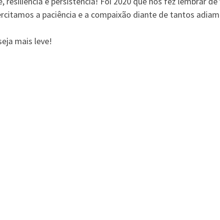
 resiliência e persistência! Foi 2020 que nos fez lembrar 
ercitamos a paciência e a compaixão diante de tantos adia
eja mais leve!