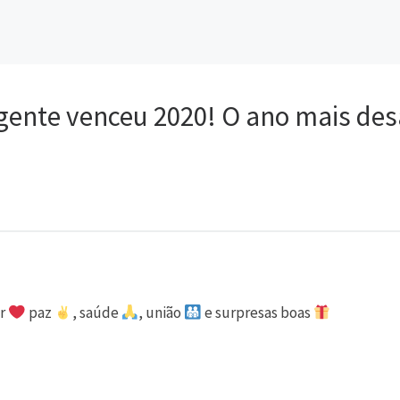
ente venceu 2020! O ano mais desaf
or
paz
, saúde
, união
e surpresas boas