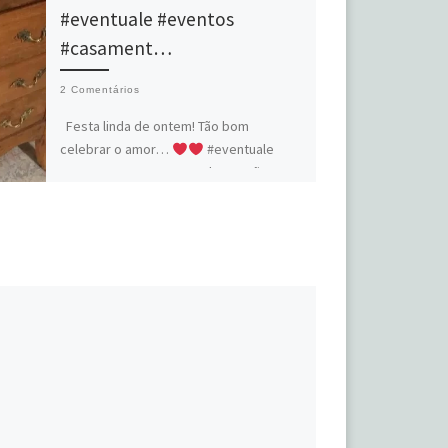
#eventuale #eventos
#casament…
2 Comentários
Festa linda de ontem! Tão bom
celebrar o amor…
#eventuale
#eventos #casamento #decoração
#love Source