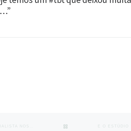
a…”
BACK TO POST LIST
DIA 29 DE OUTUBRO: DIA DO CERIMONIALISTA NOSSOS SINCEROS PARABÉNS A TODOS AQUEL…