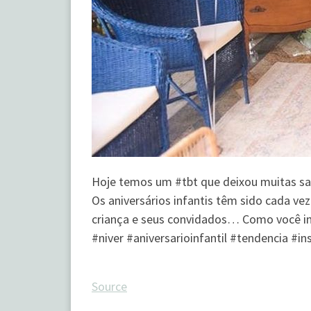
Hoje temos um #tbt que deixou muitas sau
Os aniversários infantis têm sido cada ve
criança e seus convidados… Como você im
#niver #aniversarioinfantil #tendencia #i
Source