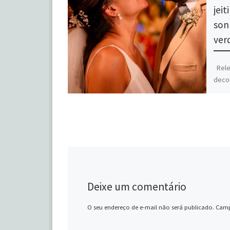
jei
son
ver
Rele
decor
o nos
verd
@toni
Deixe um comentário
O seu endereço de e-mail não será publicado.
Camp