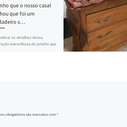
tinho que o nosso casal
hou que foi um
dadeiro s…
mbrar os detalhes dessa
ação maravilhosa do jeitinho que
so casal sonhou que foi um
adeiro sonho realizado
nhoaleixofloraldesign […]
os obrigatórios são marcados com
*