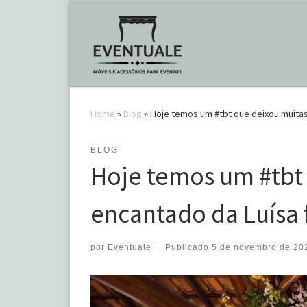
Skip to content
Home
»
Blog
»
Hoje temos um #tbt que deixou muita
BLOG
Hoje temos um #tbt
encantado da Luísa 
por
Eventuale
|
Publicado
5 de novembro de 20