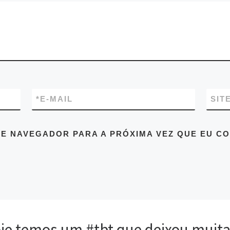
*
E-MAIL
SIT
E NAVEGADOR PARA A PRÓXIMA VEZ QUE EU C
e temos um #tbt que deixou muita