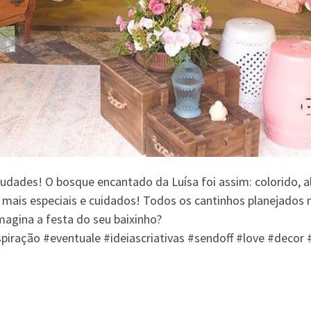
dades! O bosque encantado da Luísa foi assim: colorido, al
z mais especiais e cuidados! Todos os cantinhos planejados
agina a festa do seu baixinho?
nspiração #eventuale #ideiascriativas #sendoff #love #deco