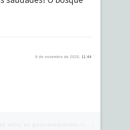
6 de novembro de 2020,
11:44
Next post
E O ESTÚDIO DE NATAL DA @ROSIANEMARINHO FICOU ASSIM! LINDO, COM UMA DECORAÇÃO CL…