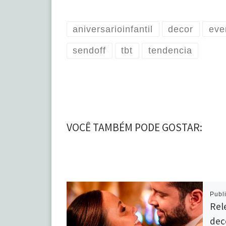
aniversarioinfantil
decor
eve
sendoff
tbt
tendencia
VOCÊ TAMBÉM PODE GOSTAR:
Publ
Rel
dec