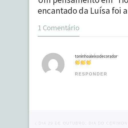
encantado da Luísa foi 
1 Comentário
toninhoaleixodecorador
RESPONDER
Navegação do post
Previous post