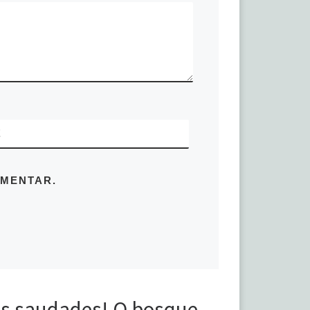
E
OMENTAR.
s saudades! O bosque