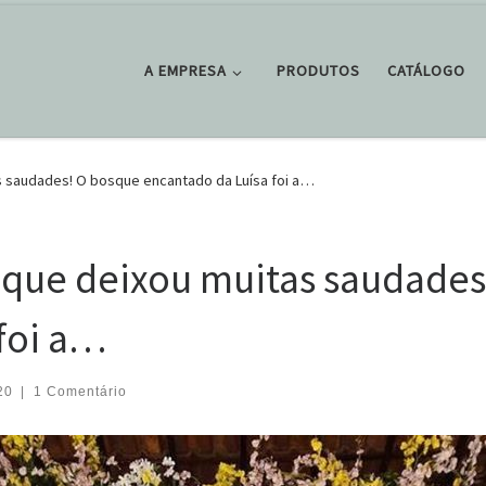
A EMPRESA
PRODUTOS
CATÁLOGO
s saudades! O bosque encantado da Luísa foi a…
 que deixou muitas saudades
foi a…
20
|
1 Comentário