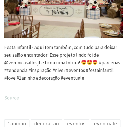
Festa infantil? Aqui tem também, com tudo para deixar
seu salão encantador! Esse projeto lindo foi de
@veronicasallesjf e ficou uma fofura!
#parcerias
#tendencia #inspiração #niver #eventos #festainfantil
#love #1aninho #decoração #eventuale
Source
1aninho
decoracao
eventos
eventuale